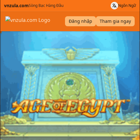
vnzula.com
Sòng Bạc Hàng Đầu
Ngôn Ngữ
Đăng nhập
Tham gia ngay