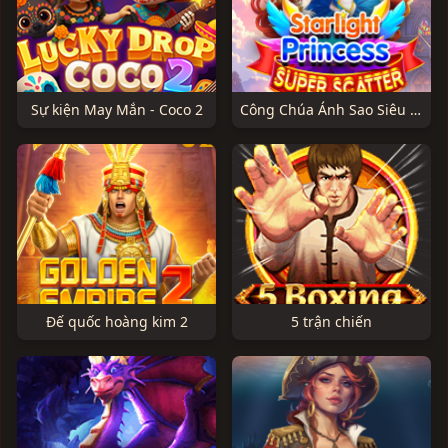
Sự kiện May Mắn - Coco 2
Công Chúa Ánh Sao Siêu Lung Linh
Đế quốc hoàng kim 2
5 trận chiến