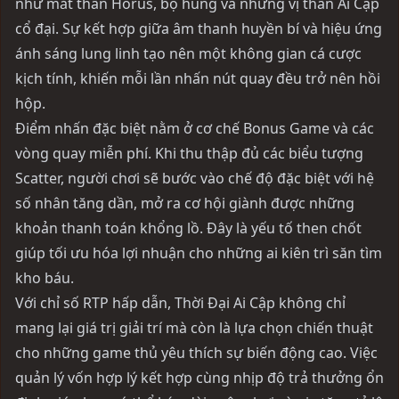
như mắt thần Horus, bọ hung và những vị thần Ai Cập
cổ đại. Sự kết hợp giữa âm thanh huyền bí và hiệu ứng
ánh sáng lung linh tạo nên một không gian cá cược
kịch tính, khiến mỗi lần nhấn nút quay đều trở nên hồi
hộp.
Điểm nhấn đặc biệt nằm ở cơ chế Bonus Game và các
vòng quay miễn phí. Khi thu thập đủ các biểu tượng
Scatter, người chơi sẽ bước vào chế độ đặc biệt với hệ
số nhân tăng dần, mở ra cơ hội giành được những
khoản thanh toán khổng lồ. Đây là yếu tố then chốt
giúp tối ưu hóa lợi nhuận cho những ai kiên trì săn tìm
kho báu.
Với chỉ số RTP hấp dẫn, Thời Đại Ai Cập không chỉ
mang lại giá trị giải trí mà còn là lựa chọn chiến thuật
cho những game thủ yêu thích sự biến động cao. Việc
quản lý vốn hợp lý kết hợp cùng nhịp độ trả thưởng ổn