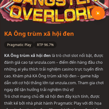
▶
KA Ông trùm xã hội đen
Pragmatic Play
RTP 96.7%
KA Ông trùm xã hội đen
là trò chơi slot nổi bật, được
đánh giá cao tại vnzula.com – điểm đến hàng đầu cho
những ai yêu thích trải nghiệm casino trực tuyến đỉnh
cao. Khám phá KA Ông trùm xã hội đen – game hấp
dẫn với cơ hội thắng lớn tại vnzula.com. Tham gia chơi
ngay để tận hưởng trải nghiệm thú vị!
Trò chơi mang chủ đề xã hội đen đầy kịch tính, được
thiết kế bởi nhà phát hành Pragmatic Play với đồ họa