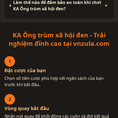
Làm thế nào để đảm bảo an toàn khi chơi
▼
KA Ông trùm xã hội đen?
KA Ông trùm xã hội đen - Trải
nghiệm đỉnh cao tại vnzula.com
1
Đặt cược của bạn
Chọn số tiền cược phù hợp với ngân sách của bạn
trước khi bắt đầu.
2
Vòng quay bắt đầu
Nhấn nút quay để khởi động các cuộn và đợi kết quả