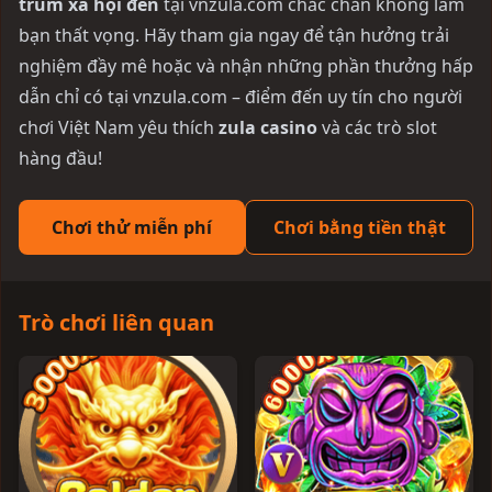
trùm xã hội đen
tại vnzula.com chắc chắn không làm
bạn thất vọng. Hãy tham gia ngay để tận hưởng trải
nghiệm đầy mê hoặc và nhận những phần thưởng hấp
dẫn chỉ có tại vnzula.com – điểm đến uy tín cho người
chơi Việt Nam yêu thích
zula casino
và các trò slot
hàng đầu!
Chơi thử miễn phí
Chơi bằng tiền thật
Trò chơi liên quan