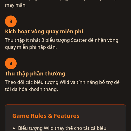
may mắn.
3
Kích hoạt vòng quay miễn phí
Thu thập ít nhất 3 biểu tượng Scatter để nhận vòng
quay miễn phí hấp dẫn.
4
Thu thập phần thưởng
Theo dõi các biểu tượng Wild và tính năng bổ trợ để
tối đa hóa khoản thắng.
Game Rules & Features
Biểu tượng Wild thay thế cho tất cả biểu