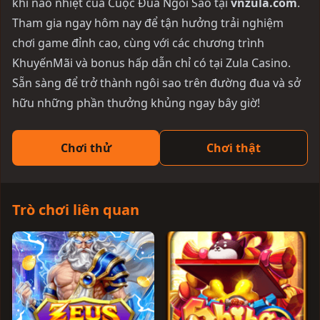
khí náo nhiệt của Cuộc Đua Ngôi Sao tại
vnzula.com
.
Tham gia ngay hôm nay để tận hưởng trải nghiệm
chơi game đỉnh cao, cùng với các chương trình
KhuyếnMãi và bonus hấp dẫn chỉ có tại Zula Casino.
Sẵn sàng để trở thành ngôi sao trên đường đua và sở
hữu những phần thưởng khủng ngay bây giờ!
Chơi thử
Chơi thật
Trò chơi liên quan