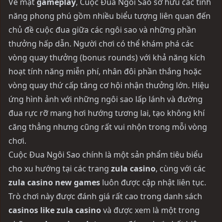
Về mặt
gameplay
, Cuộc Đua Ngôi Sao sở hữu các tính
năng phong phú gồm nhiều biểu tượng liên quan đến
chủ đề cuộc đua giữa các ngôi sao và những phần
thưởng hấp dẫn. Người chơi có thể khám phá các
vòng quay thưởng (bonus rounds) với khả năng kích
hoạt tính năng miễn phí, nhân đôi phần thắng hoặc
vòng quay thứ cấp tăng cơ hội nhận thưởng lớn. Hiệu
ứng hình ảnh với những ngôi sao lấp lánh và đường
đua rực rỡ mang hơi hướng tương lai, tạo không khí
căng thẳng nhưng cũng rất vui nhộn trong mỗi vòng
chơi.
Cuộc Đua Ngôi Sao chính là một sản phẩm tiêu biểu
cho xu hướng tại các trang
zula casino
, cùng với các
zula casino new games
luôn được cập nhật liên tục.
Trò chơi này được đánh giá rất cao trong danh sách
casinos like zula casino
và được xem là một trong