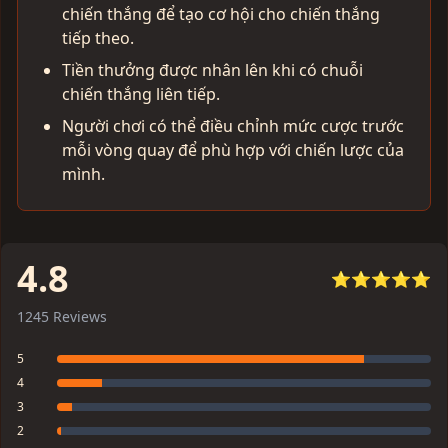
chiến thắng để tạo cơ hội cho chiến thắng
tiếp theo.
Tiền thưởng được nhân lên khi có chuỗi
chiến thắng liên tiếp.
Người chơi có thể điều chỉnh mức cược trước
mỗi vòng quay để phù hợp với chiến lược của
mình.
4.8
⭐⭐⭐⭐⭐
1245 Reviews
5
4
3
2